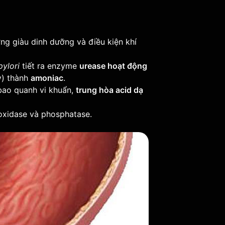
ng giàu dinh dưỡng và điều kiện khí
pylori
tiết ra enzyme
urease hoạt động
y) thành
amoniac
.
bao quanh vi khuẩn,
trung hòa acid dạ
oxidase và phosphatase.