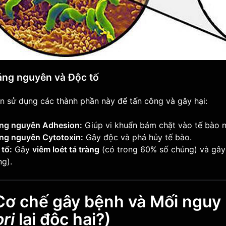
áng nguyên và Độc tố
n sử dụng các thành phần này để tấn công và gây hại:
ng nguyên Adhesion:
Giúp vi khuẩn bám chặt vào tế bào 
ng nguyên Cytotoxin:
Gây độc và phá hủy tế bào.
tố:
Gây
viêm loét tá tràng
(có trong 60% số chủng) và gâ
g).
. Cơ chế gây bệnh và Mối nguy
ori
lại độc hại?)