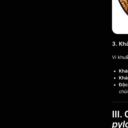
3. Kh
Vi khuẩ
Khá
Khá
Độc 
chủn
III
pyl