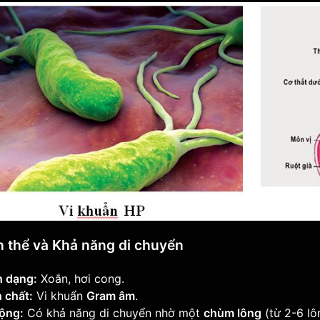
nh thể và Khả năng di chuyển
h dạng:
Xoắn, hơi cong.
 chất:
Vi khuẩn
Gram âm
.
động:
Có khả năng di chuyển nhờ một
chùm lông
(từ 2-6 lô