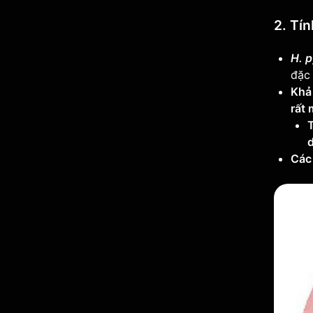
2. Tín
H. p
đặc 
Khả 
rất
Các 