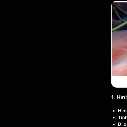
1. Hì
Hìn
Tính
Di 