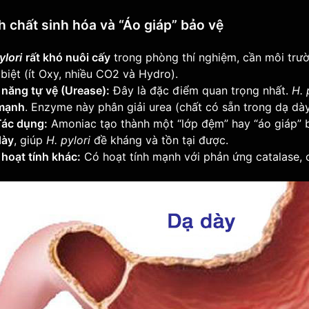
h chất sinh hóa và “Áo giáp” bảo vệ
ylori
rất khó nuôi cấy
trong phòng thí nghiệm, cần môi trườ
biệt (ít Oxy, nhiều CO2 và Hydro).
năng tự vệ (Urease):
Đây là đặc điểm quan trọng nhất.
H. 
 mạnh
. Enzyme này phân giải urea (chất có sẵn trong dạ dà
Tác dụng:
Amoniac tạo thành một “lớp đệm” hay “áo giáp” 
dày
, giúp
H. pylori
đề kháng và tồn tại được.
hoạt tính khác:
Có hoạt tính mạnh với phản ứng catalase, 