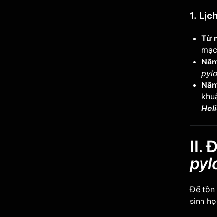
1. Lịc
Từ 
mạc 
Năm
pylo
Năm
khu
Hel
II.
pyl
Để tồn 
sinh họ