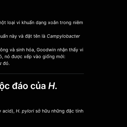
ột loại vi khuẩn dạng xoắn trong niêm
uẩn này và đặt tên là
Campylobacter
lông và sinh hóa, Goodwin nhận thấy vi
ó, nó được xếp vào giống mới:
ừ đó.
độc đáo của
H.
y acid),
H. pylori
sở hữu những đặc tính