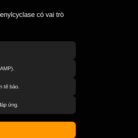
nylcyclase có vai trò
cAMP).
 tế bào.
 đáp ứng.