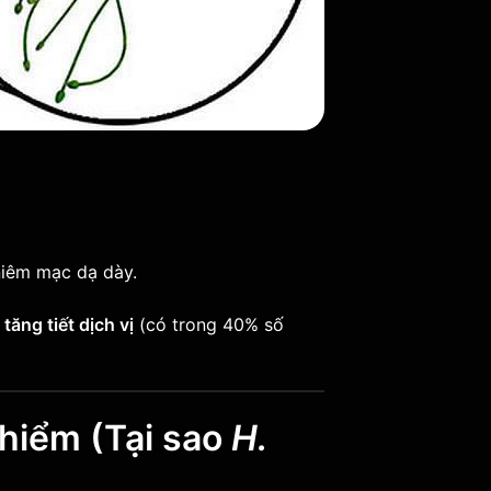
niêm mạc dạ dày.
y
tăng tiết dịch vị
(có trong 40% số
 hiểm (Tại sao
H.