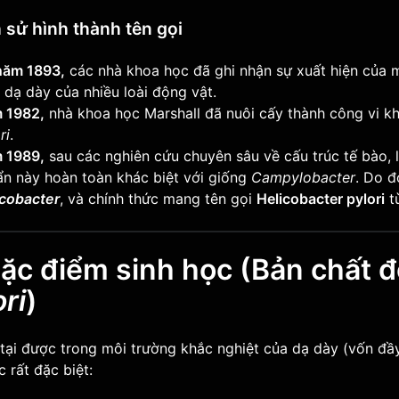
h sử hình thành tên gọi
năm 1893,
các nhà khoa học đã ghi nhận sự xuất hiện của m
dạ dày của nhiều loài động vật.
 1982,
nhà khoa học Marshall đã nuôi cấy thành công vi kh
ri
.
 1989,
sau các nghiên cứu chuyên sâu về cấu trúc tế bào, 
ẩn này hoàn toàn khác biệt với giống
Campylobacter
. Do đ
icobacter
, và chính thức mang tên gọi
Helicobacter pylori
t
 Đặc điểm sinh học (Bản chất 
ori
)
tại được trong môi trường khắc nghiệt của dạ dày (vốn đầ
c rất đặc biệt: