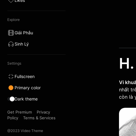
Likes
Explore
Giải Phẫu
Sinh Lý
H.
Settings
Fullscreen
Vi khu
Primary color
nhất tr
còn là 
Dark theme
Get Premium
Privacy
Policy
Terms & Services
@2023 Video Theme