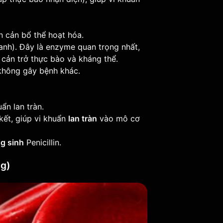
 cản bổ thể hoạt hóa.
anh). Đây là enzyme quan trọng nhất,
 cản trở thực bào và kháng thể.
không gây bệnh khác.
ẩn lan tràn.
kết, giúp vi khuẩn
lan tràn
vào mô cơ
g sinh
Penicillin.
ng)