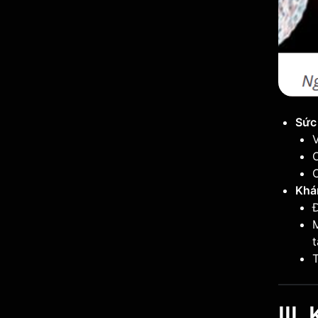
Sức
V
C
C
Khá
t
III