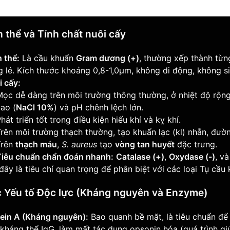
h thể và Tính chất nuôi cấy
 thể:
Là cầu khuẩn
Gram dương (+)
, thường xếp thành từ
g lẻ. Kích thước khoảng 0,8-1,0µm, không di động, không s
 cấy:
Mọc dễ dàng trên môi trường thông thường, ở nhiệt độ rộn
ao (
NaCl 10%
) và pH chênh lệch lớn.
hát triển tốt trong điều kiện hiếu khí và kỵ khí.
rên môi trường thạch thường, tạo khuẩn lạc (kl) nhẵn, đư
Trên
thạch máu
,
S. aureus
tạo
vòng tan huyết
đặc trưng.
Tiêu chuẩn chẩn đoán nhanh:
Catalase (+)
,
Oxydase (-)
, v
đây là tiêu chí quan trọng để phân biệt với các loại Tụ cầu 
c Yếu tố Độc lực (Kháng nguyên và Enzyme)
tein A (Kháng nguyên):
Bao quanh bề mặt, là tiêu chuẩn để
kháng thể IgG, làm mất tác dụng opsonin hóa (quá trình gi