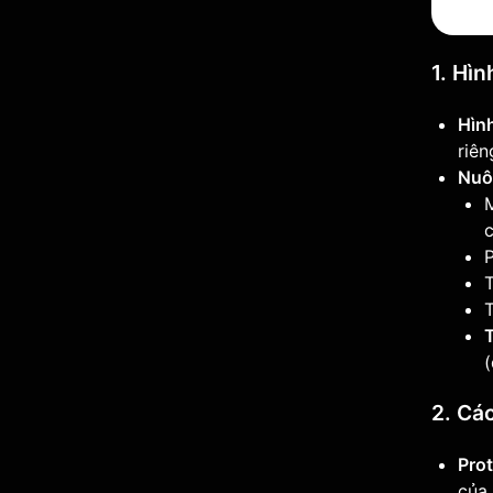
1. Hìn
Hình
riên
Nuôi
c
P
T
(
2. Cá
Pro
của 