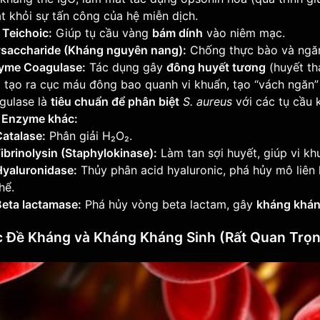
t khỏi sự tấn công của hệ miễn dịch.
 Teichoic:
Giúp tụ cầu vàng
bám dính
vào niêm mạc.
ysaccharide (Kháng nguyên nang):
Chống thực bào và ngăn
yme Coagulase:
Tác dụng gây
đông huyết tương
(huyết th
 tạo ra cục máu đông bao quanh vi khuẩn, tạo “vách ngăn”
gulase là
tiêu chuẩn để phân biệt
S. aureus
với các tụ cầu 
 Enzyme khác:
atalase:
Phân giải H₂O₂.
ibrinolysin (Staphylokinase):
Làm tan sợi huyết, giúp vi khu
Hyaluronidase:
Thủy phân acid hyaluronic, phá hủy mô liên 
hể.
Beta lactamase:
Phá hủy vòng beta lactam, gây
kháng khán
c Đề Kháng và Kháng Kháng Sinh (Rất Quan Trọ