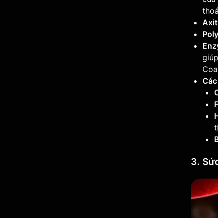
thoá
Axit
Pol
Enz
giúp
Coa
Các
C
F
t
3. Sứ