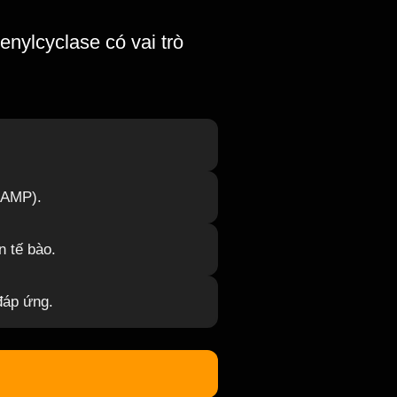
nylcyclase có vai trò
cAMP).
 tế bào.
 đáp ứng.