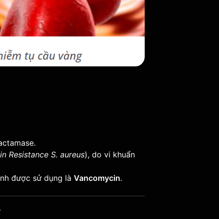
lactamase.
lin Resistance S. aureus
), do vi khuẩn
inh được sử dụng là
Vancomycin
.