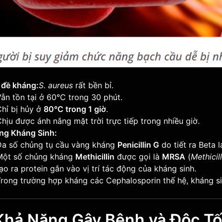
 đề kháng:
S. aureus
rất bền bỉ.
ẫn tồn tại ở 60°C trong 30 phút.
hỉ bị hủy ở
80°C trong 1 giờ
.
hịu được ánh nắng mặt trời trực tiếp trong nhiều giờ.
ng Kháng Sinh:
Đa số chủng tụ cầu vàng kháng
Penicillin G
do tiết ra Beta 
Một số chủng kháng
Methicillin
được gọi là
MRSA
(
Methicil
ạo ra protein gắn vào vị trí tác động của kháng sinh.
Trong trường hợp kháng các Cephalosporin thế hệ, kháng s
. Khả Năng Gây Bệnh và Độc Tố