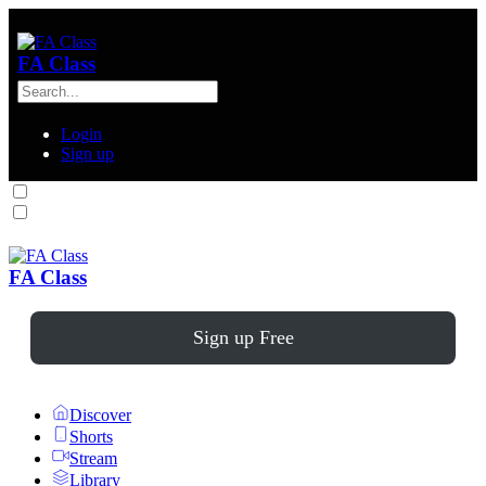
FA Class
Login
Sign up
FA Class
Sign up Free
Discover
Shorts
Stream
Library