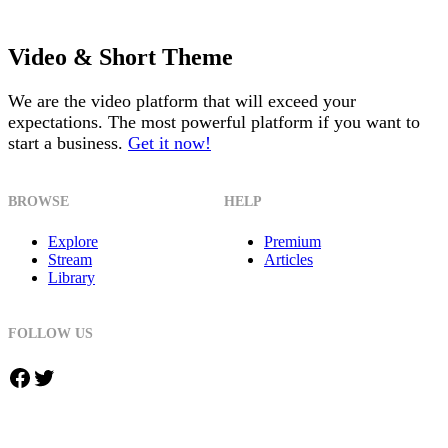
Video & Short Theme
We are the video platform that will exceed your
expectations. The most powerful platform if you want to
start a business.
Get it now!
BROWSE
HELP
Explore
Premium
Stream
Articles
Library
FOLLOW US
Facebook
Twitter