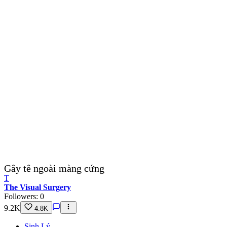
Gây tê ngoài màng cứng
T
The Visual Surgery
Followers:
0
9.2K
4.8K
Sinh Lý