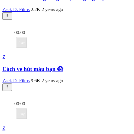
Zack D. Films
2.2K
2 years ago
00:00
Play
Z
Cách ve hút máu bạn 😱
Zack D. Films
9.6K
2 years ago
00:00
Play
Z