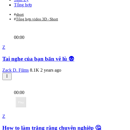
Tổng hợp
short
Tổng hợp video 3D - Short
00:00
Z
Tai nghe của bạn bẩn vê lù 😨
Zack D. Films
8.1K
2 years ago
00:00
Play
Z
How to làm trắng răng chuyên nghiệp 🤔