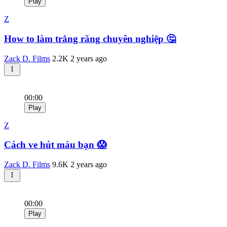
Play
Z
How to làm trắng răng chuyên nghiệp 🤔
Zack D. Films
2.2K
2 years ago
00:00
Play
Z
Cách ve hút máu bạn 😱
Zack D. Films
9.6K
2 years ago
00:00
Play