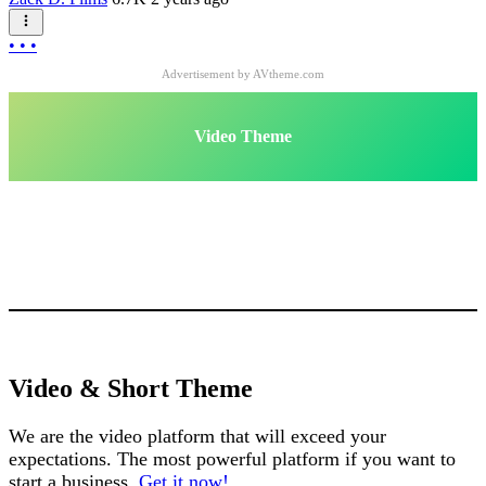
More
• • •
Advertisement by AVtheme.com
Video Theme
Video & Short Theme
We are the video platform that will exceed your
expectations. The most powerful platform if you want to
start a business.
Get it now!