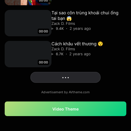
00:00
Tại sao côn trùng khoái chui ống
tai bạn 😱
Zack D. Films
2 years ago
9.4K
00:00
Cách khâu vết thương 😯
Zack D. Films
2 years ago
6.7K
00:00
More
• • •
Advertisement by AVtheme.com
Video Theme