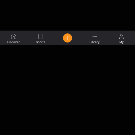
Discover
Shorts
Library
My
Comment
×
Your email address will not be published.
Required fields
are marked
*
Name
*
Video & Short Theme