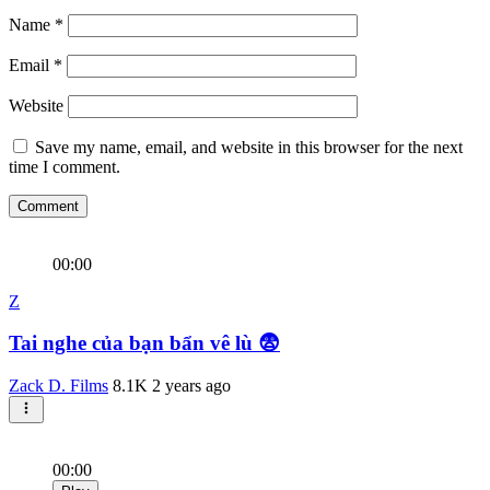
Name
*
Email
*
Website
Save my name, email, and website in this browser for the next
time I comment.
00:00
Z
Tai nghe của bạn bẩn vê lù 😨
Zack D. Films
8.1K
2 years ago
00:00