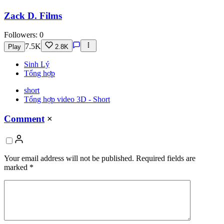
Zack D. Films
Followers:
0
7.5K
Play
2.8K
Sinh Lý
Tổng hợp
short
Tổng hợp video 3D - Short
Comment
×
Your email address will not be published.
Required fields are
marked
*