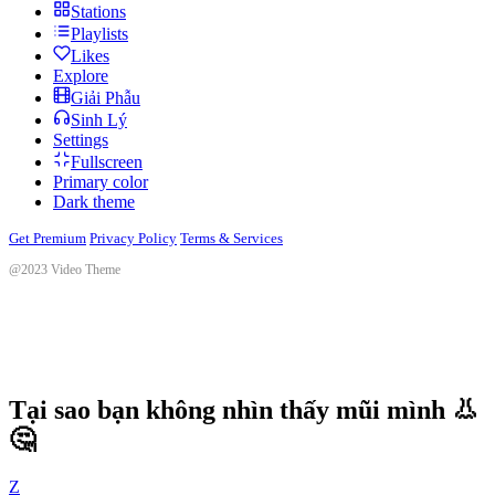
Stations
Playlists
Likes
Explore
Giải Phẫu
Sinh Lý
Settings
Fullscreen
Primary color
Dark theme
Get Premium
Privacy Policy
Terms & Services
@2023 Video Theme
Tại sao bạn không nhìn thấy mũi mình 👃
🤔
Z