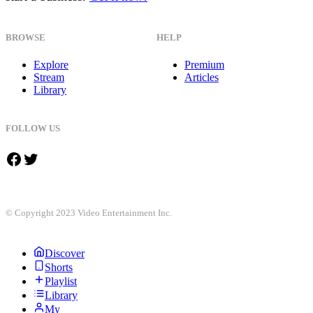
BROWSE
HELP
Explore
Premium
Stream
Articles
Library
FOLLOW US
Facebook
Twitter
© Copyright 2023 Video Entertainment Inc.
Discover
Shorts
Playlist
Library
My