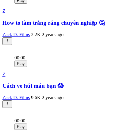
Play
Z
How to làm trắng răng chuyên nghiệp 🤔
Zack D. Films
2.2K
2 years ago
00:00
Play
Z
Cách ve hút máu bạn 😱
Zack D. Films
9.6K
2 years ago
00:00
Play