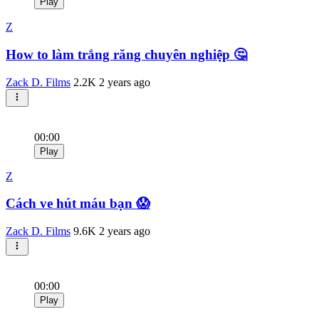
Play
Z
How to làm trắng răng chuyên nghiệp 🤔
Zack D. Films
2.2K
2 years ago
00:00
Play
Z
Cách ve hút máu bạn 😱
Zack D. Films
9.6K
2 years ago
00:00
Play