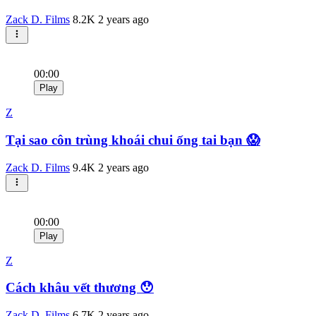
Zack D. Films
8.2K
2 years ago
00:00
Play
Z
Tại sao côn trùng khoái chui ống tai bạn 😱
Zack D. Films
9.4K
2 years ago
00:00
Play
Z
Cách khâu vết thương 😯
Zack D. Films
6.7K
2 years ago