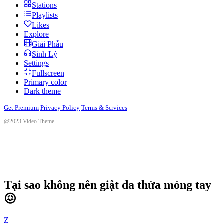
Stations
Playlists
Likes
Explore
Giải Phẫu
Sinh Lý
Settings
Fullscreen
Primary color
Dark theme
Get Premium
Privacy Policy
Terms & Services
@2023 Video Theme
Tại sao không nên giật da thừa móng tay
😖
Z