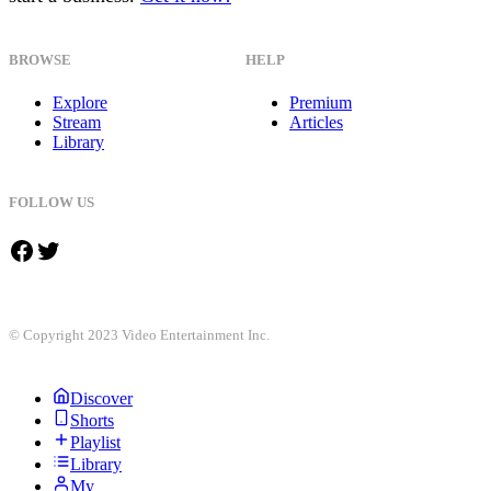
BROWSE
HELP
Explore
Premium
Stream
Articles
Library
FOLLOW US
Facebook
Twitter
© Copyright 2023 Video Entertainment Inc.
Discover
Shorts
Playlist
Library
My