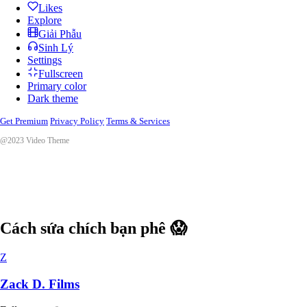
Likes
Explore
Giải Phẫu
Sinh Lý
Settings
Fullscreen
Primary color
Dark theme
Get Premium
Privacy Policy
Terms & Services
@2023 Video Theme
Cách sứa chích bạn phê 😱
Z
Zack D. Films