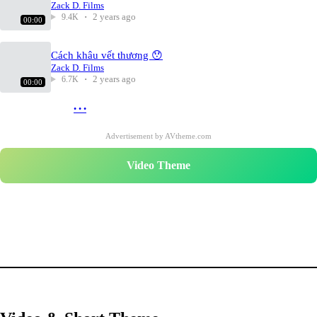
Zack D. Films
2 years ago
9.4K
00:00
Cách khâu vết thương 😯
Zack D. Films
2 years ago
6.7K
00:00
More
• • •
Advertisement by AVtheme.com
Video Theme