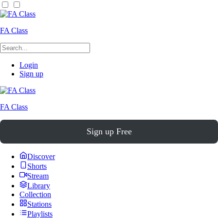
FA Class
Login
Sign up
FA Class
Sign up Free
Discover
Shorts
Stream
Library
Collection
Stations
Playlists