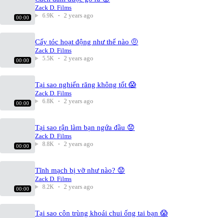
Zack D. Films
2 years ago
6.9K
00:00
Cấy tóc hoạt động như thế nào 🤨
Zack D. Films
2 years ago
5.5K
00:00
Tại sao nghiến răng không tốt 😱
Zack D. Films
2 years ago
6.8K
00:00
Tại sao rận làm bạn ngứa đầu 😟
Zack D. Films
2 years ago
8.8K
00:00
Tĩnh mạch bị vỡ như nào? 😟
Zack D. Films
2 years ago
8.2K
00:00
Tại sao côn trùng khoái chui ống tai bạn 😱