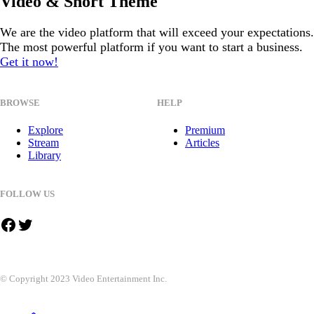
Video & Short Theme
We are the video platform that will exceed your expectations.
The most powerful platform if you want to start a business.
Get it now!
BROWSE
HELP
Explore
Premium
Stream
Articles
Library
FOLLOW US
Facebook
Twitter
© Copyright 2023 Video Entertainment Inc.