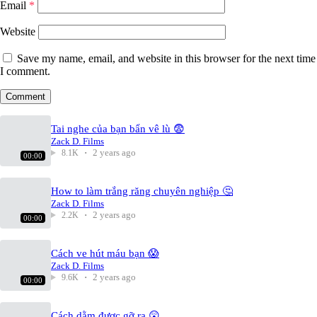
Email
*
Website
Save my name, email, and website in this browser for the next time
I comment.
Tai nghe của bạn bẩn vê lù 😨
Zack D. Films
2 years ago
8.1K
00:00
How to làm trắng răng chuyên nghiệp 🤔
Zack D. Films
2 years ago
2.2K
00:00
Cách ve hút máu bạn 😱
Zack D. Films
2 years ago
9.6K
00:00
Cách dằm được gỡ ra 😲