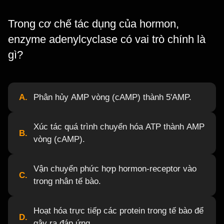
Trong cơ chế tác dụng của hormon,
enzyme adenylcyclase có vai trò chính là
gì?
A.
Phân hủy AMP vòng (cAMP) thành 5'AMP.
Xúc tác quá trình chuyển hóa ATP thành AMP
B.
vòng (cAMP).
Vận chuyển phức hợp hormon-receptor vào
C.
trong nhân tế bào.
Hoạt hóa trực tiếp các protein trong tế bào để
D.
gây ra đáp ứng.