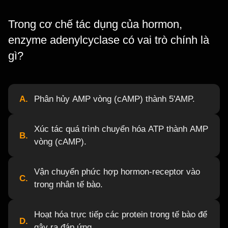
Trong cơ chế tác dụng của hormon,
enzyme adenylcyclase có vai trò chính là
gì?
A.
Phân hủy AMP vòng (cAMP) thành 5'AMP.
Xúc tác quá trình chuyển hóa ATP thành AMP
B.
vòng (cAMP).
Vận chuyển phức hợp hormon-receptor vào
C.
trong nhân tế bào.
Hoạt hóa trực tiếp các protein trong tế bào để
D.
gây ra đáp ứng.