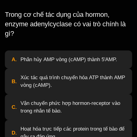
Trong cơ chế tác dụng của hormon,
enzyme adenylcyclase có vai trò chính là
gì?
A.
Phân hủy AMP vòng (cAMP) thành 5'AMP.
Xúc tác quá trình chuyển hóa ATP thành AMP
B.
vòng (cAMP).
Vận chuyển phức hợp hormon-receptor vào
C.
trong nhân tế bào.
Hoạt hóa trực tiếp các protein trong tế bào để
D.
gây ra đáp ứng.