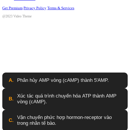
Get Premium
Privacy Policy
Terms & Services
@2023 Video Theme
Trong cơ chế tác dụng của hormon, enzyme
adenylcyclase có vai trò chính là gì?
A.
Phân hủy AMP vòng (cAMP) thành 5'AMP.
Xúc tác quá trình chuyển hóa ATP thành AMP
B.
vòng (cAMP).
Vận chuyển phức hợp hormon-receptor vào
C.
trong nhân tế bào.