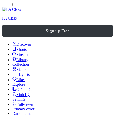
FA Class
Sign up Free
Discover
Shorts
Stream
Library
Collection
Stations
Playlists
Likes
Explore
Giải Phẫu
Sinh Lý
Settings
Fullscreen
Primary color
Dark theme