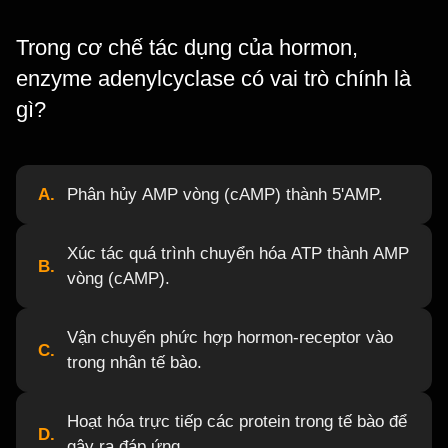
Trong cơ chế tác dụng của hormon,
enzyme adenylcyclase có vai trò chính là
gì?
A.
Phân hủy AMP vòng (cAMP) thành 5'AMP.
Xúc tác quá trình chuyển hóa ATP thành AMP
B.
vòng (cAMP).
Vận chuyển phức hợp hormon-receptor vào
C.
trong nhân tế bào.
Hoạt hóa trực tiếp các protein trong tế bào để
D.
gây ra đáp ứng.