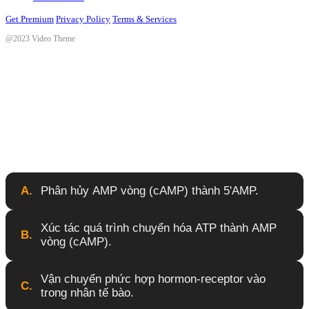
Get Premium
Privacy Policy
Terms & Services
@2023 Video Theme
Trong cơ chế tác dụng của hormon, enzyme
adenylcyclase có vai trò chính là gì?
A.
Phân hủy AMP vòng (cAMP) thành 5'AMP.
Xúc tác quá trình chuyển hóa ATP thành AMP
B.
vòng (cAMP).
Vận chuyển phức hợp hormon-receptor vào
C.
trong nhân tế bào.