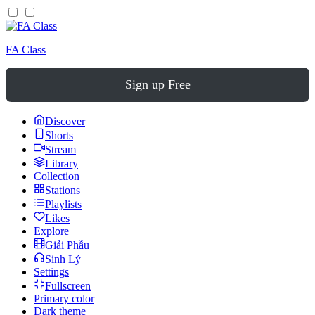
FA Class
Sign up Free
Discover
Shorts
Stream
Library
Collection
Stations
Playlists
Likes
Explore
Giải Phẫu
Sinh Lý
Settings
Fullscreen
Primary color
Dark theme