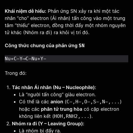
Khái niệm dễ hiểu:
Phản ứng SN xảy ra khi một tác
nhân “cho” electron (Ái nhân) tấn công vào một trung
tâm “thiếu” electron, đồng thời đẩy một nhóm nguyên
tử khác (Nhóm ra đi) ra khỏi vị trí đó.
Công thức chung của phản ứng
SN
Nu+C—Y⟶C—Nu+Y−
Trong đó:
Tác nhân Ái nhân (Nu – Nucleophile):
Là “người tấn công” giàu electron.
Có thể là các
anion
(
)
C−,H−,O−,S−,N−,...
hoặc các
phân tử trung hòa
có cặp electron
không liên kết (
).
HOH,RNH2,...
Nhóm ra đi (Y – Leaving Group):
Là nhóm bị đẩy ra.