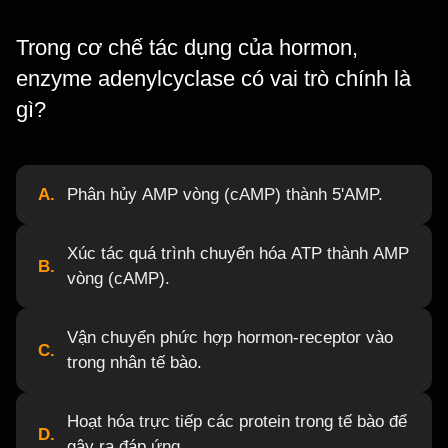
Trong cơ chế tác dụng của hormon,
enzyme adenylcyclase có vai trò chính là
gì?
A.
Phân hủy AMP vòng (cAMP) thành 5'AMP.
Xúc tác quá trình chuyển hóa ATP thành AMP
B.
vòng (cAMP).
Vận chuyển phức hợp hormon-receptor vào
C.
trong nhân tế bào.
Hoạt hóa trực tiếp các protein trong tế bào để
D.
gây ra đáp ứng.