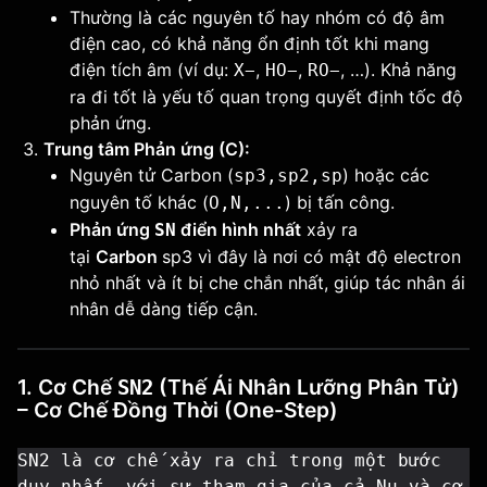
Thường là các nguyên tố hay nhóm có độ âm
điện cao, có khả năng ổn định tốt khi mang
điện tích âm (ví dụ:
,
,
, …). Khả năng
X−
HO−
RO−
ra đi tốt là yếu tố quan trọng quyết định tốc độ
phản ứng.
Trung tâm Phản ứng (C):
Nguyên tử Carbon (
) hoặc các
sp3,sp2,sp
nguyên tố khác (
) bị tấn công.
O,N,...
Phản ứng
điển hình nhất
xảy ra
SN
tại
Carbon
sp3 vì đây là nơi có mật độ electron
nhỏ nhất và ít bị che chắn nhất, giúp tác nhân ái
nhân dễ dàng tiếp cận.
1. Cơ Chế
(Thế Ái Nhân Lưỡng Phân Tử)
SN2
– Cơ Chế Đồng Thời (One-Step)
SN2 là cơ chế xảy ra chỉ trong một bước 
duy nhất, với sự tham gia của cả Nu và cơ 