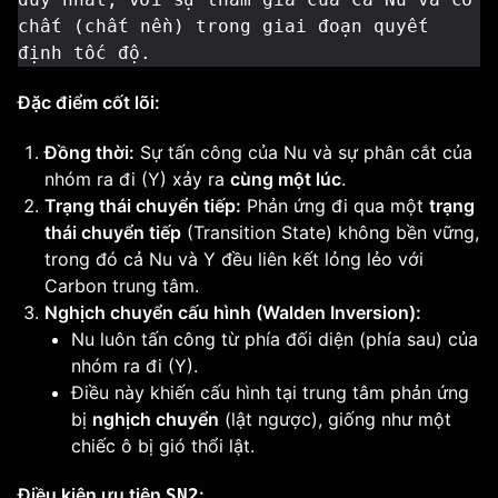
chất (chất nền) trong giai đoạn quyết 
định tốc độ.
Đặc điểm cốt lõi:
Đồng thời:
Sự tấn công của Nu và sự phân cắt của
nhóm ra đi (Y) xảy ra
cùng một lúc
.
Trạng thái chuyển tiếp:
Phản ứng đi qua một
trạng
thái chuyển tiếp
(Transition State) không bền vững,
trong đó cả Nu và Y đều liên kết lỏng lẻo với
Carbon trung tâm.
Nghịch chuyển cấu hình (Walden Inversion):
Nu luôn tấn công từ phía đối diện (phía sau) của
nhóm ra đi (Y).
Điều này khiến cấu hình tại trung tâm phản ứng
bị
nghịch chuyển
(lật ngược), giống như một
chiếc ô bị gió thổi lật.
Điều kiện ưu tiên
:
SN2