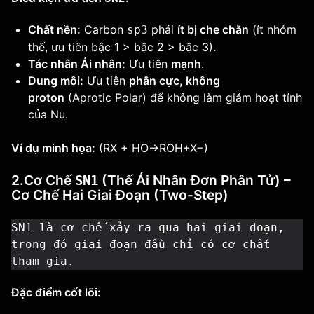
Chất nền:
Carbon
phải
ít bị che chắn
(ít nhóm
sp3
thế, ưu tiên bậc 1 > bậc 2 > bậc 3).
Tác nhân Ái nhân:
Ưu tiên
mạnh
.
Dung môi:
Ưu tiên
phân cực, không
proton
(Aprotic Polar) để không làm giảm hoạt tính
của Nu.
Ví dụ minh họa:
(RX + HO→ROH+X−)
2.Cơ Chế
(Thế Ái Nhân Đơn Phân Tử) –
SN1
Cơ Chế Hai Giai Đoạn (Two-Step)
SN1 là cơ chế xảy ra qua hai giai đoạn, 
trong đó giai đoạn đầu chỉ có cơ chất 
tham gia.
Đặc điểm cốt lõi: