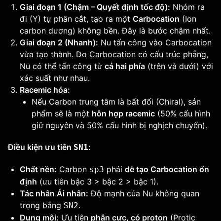
Giai đoạn 1 (Chậm – Quyết định tốc độ):
Nhóm ra
đi (Y) tự phân cắt, tạo ra một
Carbocation
(Ion
carbon dương) không bền. Đây là bước chậm nhất.
Giai đoạn 2 (Nhanh):
Nu tấn công vào Carbocation
vừa tạo thành. Do Carbocation có cấu trúc phẳng,
Nu có thể tấn công từ
cả hai phía
(trên và dưới) với
xác suất như nhau.
Racemic hóa:
Nếu Carbon trung tâm là bất đối (Chiral), sản
phẩm sẽ là một
hỗn hợp racemic
(50% cấu hình
giữ nguyên và 50% cấu hình bị nghịch chuyển).
Điều kiện ưu tiên
:
SN1
Chất nền:
Carbon
phải
dễ tạo Carbocation ổn
sp3
định
(ưu tiên bậc 3 > bậc 2 > bậc 1).
Tác nhân Ái nhân:
Độ mạnh của Nu không quan
trọng bằng
.
SN2
Dung môi:
Ưu tiên
phân cực, có proton
(Protic