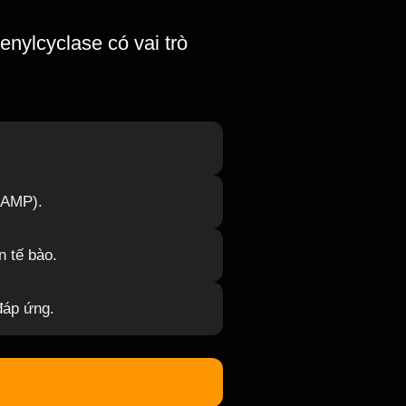
nylcyclase có vai trò
cAMP).
 tế bào.
 đáp ứng.