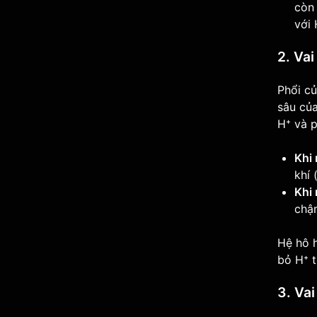
còn 
với
2. Va
Phổi củ
sâu của
H⁺ và 
Khi 
khí 
Khi
chậm
Hệ hô h
bỏ H⁺ t
3. Va