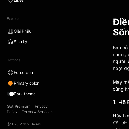
Likes
Explore
Điề
Sốn
Giải Phẫu
Sinh Lý
Bạn có 
nhưng c
Settings
người, 
hoạt độ
Fullscreen
May mắn
Primary color
cùng k
Dark theme
1. Hệ
Get Premium
Privacy
Policy
Terms & Services
Hãy hì
đổi pH.
@2023 Video Theme