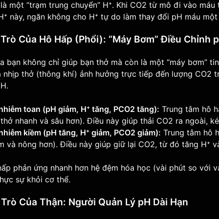
là một “trạm trung chuyển” H⁺. Khi CO2 từ mô đi vào máu 
 H⁺ này, ngăn không cho H⁺ tự do làm thay đổi pH máu một
i Trò Của Hô Hấp (Phổi): “Máy Bơm” Điều Chỉnh 
a bạn không chỉ giúp bạn thở mà còn là một “máy bơm” tin
 nhịp thở (thông khí) ảnh hưởng trực tiếp đến lượng CO2 
pH.
nhiễm toan (pH giảm, H⁺ tăng, PCO2 tăng):
Trung tâm hô hấ
(thở nhanh và sâu hơn). Điều này giúp thải CO2 ra ngoài, k
 nhiễm kiềm (pH tăng, H⁺ giảm, PCO2 giảm):
Trung tâm hô hấ
 và nông hơn). Điều này giúp giữ lại CO2, từ đó tăng H⁺ 
ấp phản ứng nhanh hơn hệ đệm hóa học (vài phút so với vài
hực sự khỏi cơ thể.
i Trò Của Thận: Người Quản Lý pH Dài Hạn