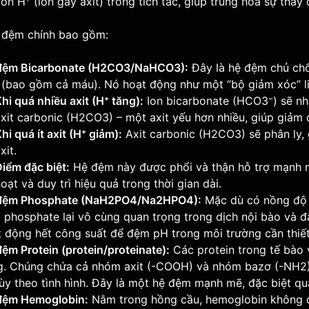
on H⁺ (ion gây axit) trong tích tắc, giúp trung hòa sự thay
 đệm chính bao gồm:
đệm Bicarbonate (H2CO3/NaHCO3):
Đây là hệ đệm chủ chố
 (bao gồm cả máu). Nó hoạt động như một “bộ giảm xóc” li
hi quá nhiều axit (H⁺ tăng):
Ion bicarbonate (HCO3⁻) sẽ nh
xit carbonic (H2CO3) – một axit yếu hơn nhiều, giúp giảm đ
hi quá ít axit (H⁺ giảm):
Axit carbonic (H2CO3) sẽ phân ly, 
xit.
iểm đặc biệt:
Hệ đệm này được phổi và thận hỗ trợ mạnh mẽ
oạt và duy trì hiệu quả trong thời gian dài.
đệm Phosphate (NaH2PO4/Na2HPO4):
Mặc dù có nồng độ 
phosphate lại vô cùng quan trọng trong dịch nội bào và đặ
 động hết công suất để đệm pH trong môi trường cần thiết
ệm Protein (protein/proteinate):
Các protein trong tế bào 
g. Chúng chứa cả nhóm axit (-COOH) và nhóm bazơ (-NH2)
ùy theo tình hình. Đây là một hệ đệm mạnh mẽ, đặc biệt qu
đệm Hemoglobin:
Nằm trong hồng cầu, hemoglobin không c