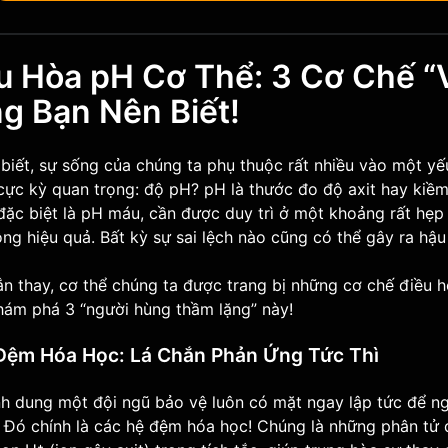
u Hòa pH Cơ Thể: 3 Cơ Chế 
g Bạn Nên Biết!
biết, sự sống của chúng ta phụ thuộc rất nhiều vào một y
ực kỳ quan trọng: độ pH? pH là thước đo độ axit hay kiềm
đặc biệt là pH máu, cần được duy trì ở một khoảng rất hẹp
ng hiệu quả. Bất kỳ sự sai lệch nào cũng có thể gây ra hậ
 thay, cơ thể chúng ta được trang bị những cơ chế điều h
hám phá 3 “người hùng thầm lặng” này!
 Đệm Hóa Học: Lá Chắn Phản Ứng Tức Thì
nh dung một đội ngũ bảo vệ luôn có mặt ngay lập tức để n
 Đó chính là các hệ đệm hóa học! Chúng là những phân tử 