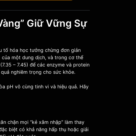
“Vàng” Giữ Vững Sự
ếu tố hóa học tưởng chừng đơn giản
 của một dung dịch, và trong cơ thể
 (7.35 – 7.45) để các enzyme và protein
u quả nghiêm trọng cho sức khỏe.
òa pH vô cùng tinh vi và hiệu quả. Hãy
găn chặn mọi “kẻ xâm nhập” làm thay
đặc biệt có khả năng hấp thụ hoặc giải