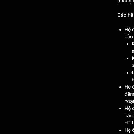
phóng i
Các hệ
Hệ 
bào
K
a
K
a
Đ
h
Hệ 
đệm 
hoạt
Hệ đ
năn
H⁺ t
Hệ 