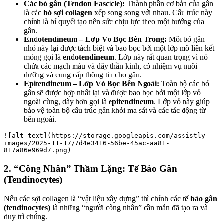
Các bó gân (Tendon Fascicle):
Thành phần cơ bản của gân
là các
bó sợi collagen
xếp song song với nhau. Cấu trúc này
chính là bí quyết tạo nên sức chịu lực theo một hướng của
gân.
Endotendineum – Lớp Vỏ Bọc Bên Trong:
Mỗi bó gân
nhỏ này lại được tách biệt và bao bọc bởi một lớp mô liên kết
mỏng gọi là
endotendineum
. Lớp này rất quan trọng vì nó
chứa các mạch máu và dây thần kinh, có nhiệm vụ nuôi
dưỡng và cung cấp thông tin cho gân.
Epitendineum – Lớp Vỏ Bọc Bên Ngoài:
Toàn bộ các bó
gân sẽ được hợp nhất lại và được bao bọc bởi một lớp vỏ
ngoài cùng, dày hơn gọi là
epitendineum
. Lớp vỏ này giúp
bảo vệ toàn bộ cấu trúc gân khỏi ma sát và các tác động từ
bên ngoài.
![alt text](https://storage.googleapis.com/assistly-
images/2025-11-17/7d4e3416-56be-45ac-aa81-
817a86e969d7.png)
2. “Công Nhân” Thầm Lặng: Tế Bào Gân
(Tendinocytes)
Nếu các sợi collagen là “vật liệu xây dựng” thì chính các
tế bào gân
(tendinocytes)
là những “người công nhân” cần mẫn đã tạo ra và
duy trì chúng.