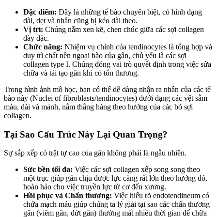
Đặc điểm:
Đây là những tế bào chuyên biệt, có hình dạng
dài, dẹt và nhân cũng bị kéo dài theo.
Vị trí:
Chúng nằm xen kẽ, chen chúc giữa các sợi collagen
dày đặc.
Chức năng:
Nhiệm vụ chính của tendinocytes là tổng hợp và
duy trì chất nền ngoại bào của gân, chủ yếu là các sợi
collagen type I. Chúng đóng vai trò quyết định trong việc sửa
chữa và tái tạo gân khi có tổn thương.
Trong hình ảnh mô học, bạn có thể dễ dàng nhận ra nhân của các tế
bào này (Nuclei of fibroblasts/tendinocytes) dưới dạng các vệt sẫm
màu, dài và mảnh, nằm thẳng hàng theo hướng của các bó sợi
collagen.
Tại Sao Cấu Trúc Này Lại Quan Trọng?
Sự sắp xếp có trật tự cao của gân không phải là ngẫu nhiên.
Sức bền tối đa:
Việc các sợi collagen xếp song song theo
một trục giúp gân chịu được lực căng rất lớn theo hướng đó,
hoàn hảo cho việc truyền lực từ cơ đến xương.
Hồi phục và Chấn thương:
Việc hiểu rõ endotendineum có
chứa mạch máu giúp chúng ta lý giải tại sao các chấn thương
gân (viêm gân, đứt gân) thường mất nhiều thời gian để chữa