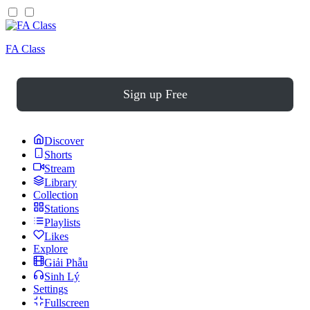
FA Class
Sign up Free
Discover
Shorts
Stream
Library
Collection
Stations
Playlists
Likes
Explore
Giải Phẫu
Sinh Lý
Settings
Fullscreen