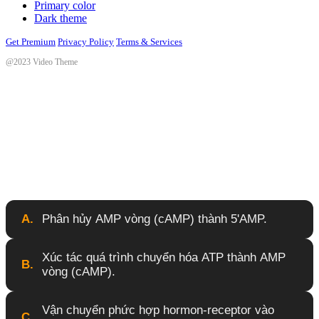
Primary color
Dark theme
Get Premium
Privacy Policy
Terms & Services
@2023 Video Theme
Trong cơ chế tác dụng của hormon, enzyme
adenylcyclase có vai trò chính là gì?
A.
Phân hủy AMP vòng (cAMP) thành 5'AMP.
Xúc tác quá trình chuyển hóa ATP thành AMP
B.
vòng (cAMP).
Vận chuyển phức hợp hormon-receptor vào
C.