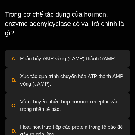
Trong cơ chế tác dụng của hormon,
enzyme adenylcyclase có vai trò chính là
gì?
A.
Phân hủy AMP vòng (cAMP) thành 5'AMP.
Xúc tác quá trình chuyển hóa ATP thành AMP
B.
vòng (cAMP).
Vận chuyển phức hợp hormon-receptor vào
C.
trong nhân tế bào.
Hoạt hóa trực tiếp các protein trong tế bào để
D.
gây ra đáp ứng.