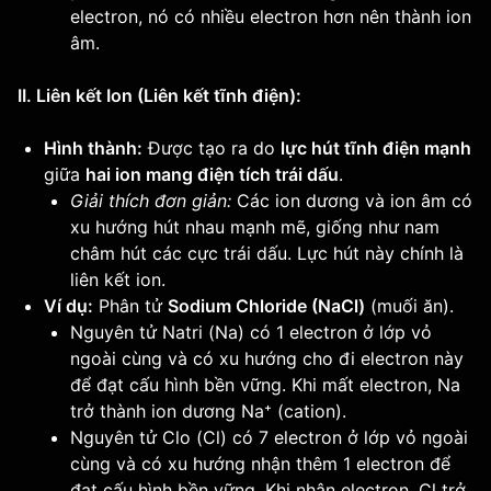
electron, nó có nhiều electron hơn nên thành ion
âm.
II. Liên kết Ion (Liên kết tĩnh điện):
Hình thành:
Được tạo ra do
lực hút tĩnh điện mạnh
giữa
hai ion mang điện tích trái dấu
.
Giải thích đơn giản:
Các ion dương và ion âm có
xu hướng hút nhau mạnh mẽ, giống như nam
châm hút các cực trái dấu. Lực hút này chính là
liên kết ion.
Ví dụ:
Phân tử
Sodium Chloride (NaCl)
(muối ăn).
Nguyên tử Natri (Na) có 1 electron ở lớp vỏ
ngoài cùng và có xu hướng cho đi electron này
để đạt cấu hình bền vững. Khi mất electron, Na
trở thành ion dương Na⁺ (cation).
Nguyên tử Clo (Cl) có 7 electron ở lớp vỏ ngoài
cùng và có xu hướng nhận thêm 1 electron để
đạt cấu hình bền vững. Khi nhận electron, Cl trở