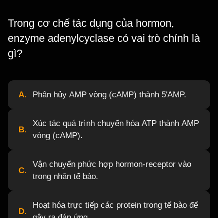
Trong cơ chế tác dụng của hormon,
enzyme adenylcyclase có vai trò chính là
gì?
A.
Phân hủy AMP vòng (cAMP) thành 5'AMP.
Xúc tác quá trình chuyển hóa ATP thành AMP
B.
vòng (cAMP).
Vận chuyển phức hợp hormon-receptor vào
C.
trong nhân tế bào.
Hoạt hóa trực tiếp các protein trong tế bào để
D.
gây ra đáp ứng.