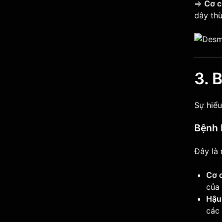
=>
Cơ c
dây thừ
3. 
Sự hiểu
Bệnh 
Đây là
Cơ 
của
Hậu
các