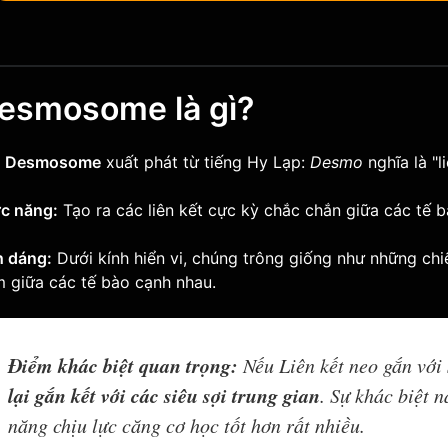
Desmosome là gì?
i
Desmosome
xuất phát từ tiếng Hy Lạp:
Desmo
nghĩa là "l
c năng:
Tạo ra các liên kết cực kỳ chắc chắn giữa các tế b
h dáng:
Dưới kính hiển vi, chúng trông giống như những chiế
 giữa các tế bào cạnh nhau.
Điểm khác biệt quan trọng:
Nếu
Liên kết neo
gắn với 
lại gắn kết với các siêu sợi trung gian
. Sự khác biệt
năng chịu lực căng cơ học tốt hơn rất nhiều.