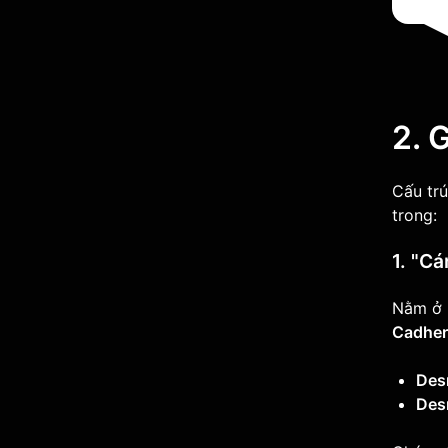
2. 
Cấu tr
trong:
1. "C
Nằm ở 
Cadher
Des
Des