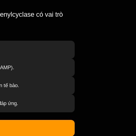
nylcyclase có vai trò
cAMP).
 tế bào.
 đáp ứng.