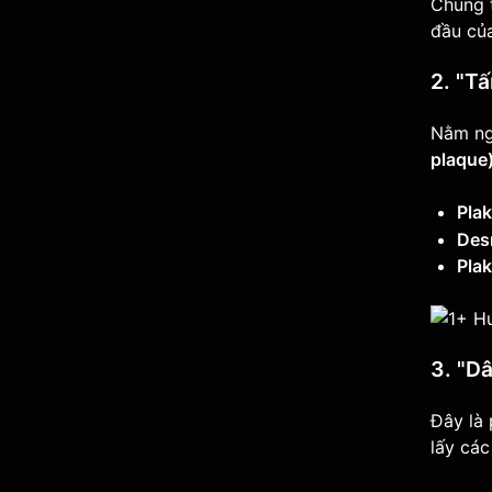
Chúng t
đầu của
2. "T
Nằm ng
plaque
Pla
Des
Plak
3. "Dâ
Đây là 
lấy cá