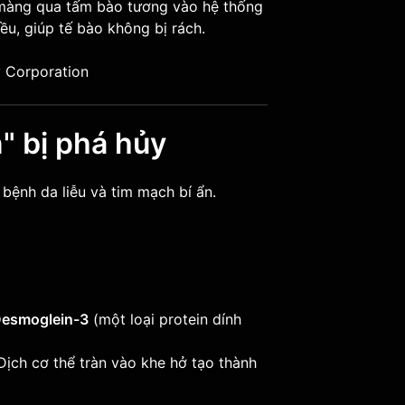
ừ màng qua tấm bào tương vào hệ thống
ều, giúp tế bào không bị rách.
n" bị phá hủy
bệnh da liễu và tim mạch bí ẩn.
esmoglein-3
(một loại protein dính
ịch cơ thể tràn vào khe hở tạo thành