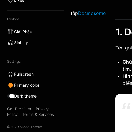
Likes
tâp
Desmosome
Explore
1. 
Giải Phẫu
Sinh Lý
Tên gọ
Chứ
Settings
tim
.
Fullscreen
Hìn
điểm
Primary color
Dark theme
Get Premium
Privacy
Policy
Terms & Services
@2023 Video Theme