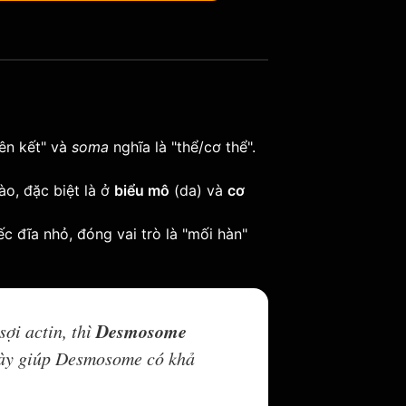
iên kết" và
soma
nghĩa là "thể/cơ thể".
ào, đặc biệt là ở
biểu mô
(da) và
cơ
c đĩa nhỏ, đóng vai trò là "mối hàn"
Desmosome
sợi actin, thì
 này giúp Desmosome có khả