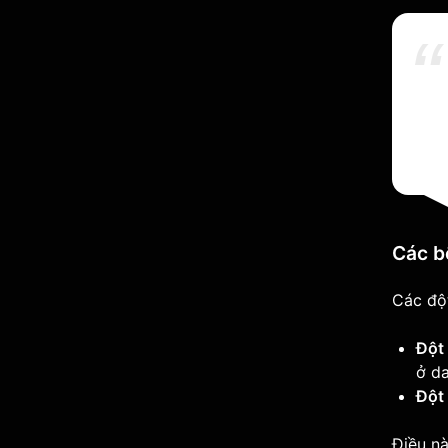
Các b
Các độ
Đột 
ở da
Đột
Điều n