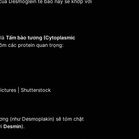
 của Desmoglein tế bào này sẽ khớp với
 là
Tấm bào tương (Cytoplasmic
ồm các protein quan trọng:
ương (như Desmoplakin) sẽ tóm chặt
ợi
Desmin
).