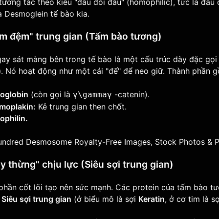
ương tác theo kiểu "đầu đối đầu" (homophilic), tức là đầu
 Desmoglein tế bào kia.
ấm đệm" trung gian (Tấm bào tương)
ay sát màng bên trong tế bào là một cấu trúc dày đặc gọi
)
. Nó hoạt động như một cái "đế" để neo giữ. Thành phần g
koglobin
(còn gọi là
-catenin).
γ\gammaγ
moplakin:
Kẻ trung gian then chốt.
ophilin.
y thừng" chịu lực (Siêu sợi trung gian)
phần cốt lõi tạo nên sức mạnh. Các protein của tấm bào t
c
Siêu sợi trung gian
(ở biểu mô là sợi
Keratin
, ở cơ tim là s