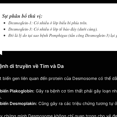
Sự phân bố thú vị:
Desmoglein-1:
Có nhiều ở lớp biểu bì phía trên.
Desmoglein-3:
Có nhiều ở lớp tế bào đáy (dưới cùng).
Đó là lý do tại sao bệnh Pemphigus (tấn công Desmoglein-3) lại g
ệnh di truyền về Tim và Da
t biến gen liên quan đến protein của Desmosome có thể dẫ
biến Plakoglobin:
Gây ra bệnh cơ tim thất phải gây loạn nh
.
 biến Desmoplakin:
Cũng gây ra các triệu chứng tương tự ở
ày chứng minh Desmosome không chỉ quan trọng cho vẻ đẹp