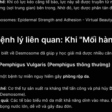
hế:
Khi có lực kéo căng tế bào, lực này sẽ được truyền t
ng (sợi trung gian) bên trong. Nhờ đó, lực được phân tán đ
Bệnh lý liên quan: Khi "Mối hà
 biết về Desmosome đã giúp y học giải mã được nhiều căn 
Pemphigus Vulgaris (Pemphigus thông thường)
 một bệnh tự miễn nguy hiểm gây
phồng rộp da
.
chế:
Cơ thể tự sản xuất ra kháng thể tấn công và phá hủy
D
 Desmosome).
 quả:
Các tế bào biểu mô da mất khả năng dính vào nhau. D
 bọng nước lớn, dễ vỡ và gây đau đớn.