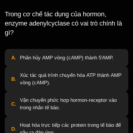
Trong cơ chế tác dụng của hormon,
enzyme adenylcyclase có vai trò chính là
gì?
A.
Phân hủy AMP vòng (cAMP) thành 5'AMP.
Xúc tác quá trình chuyển hóa ATP thành AMP
B.
vòng (cAMP).
Vận chuyển phức hợp hormon-receptor vào
C.
trong nhân tế bào.
Hoạt hóa trực tiếp các protein trong tế bào để
D.
gây ra đáp ứng.